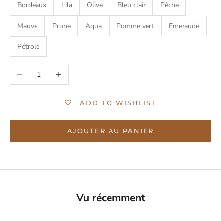
Bordeaux
Lila
Olive
Bleu clair
Pêche
Mauve
Prune
Aqua
Pomme vert
Emeraude
Pétrole
Diminuer la quantité
Augmenter la quantité
ADD TO WISHLIST
AJOUTER AU PANIER
Vu récemment