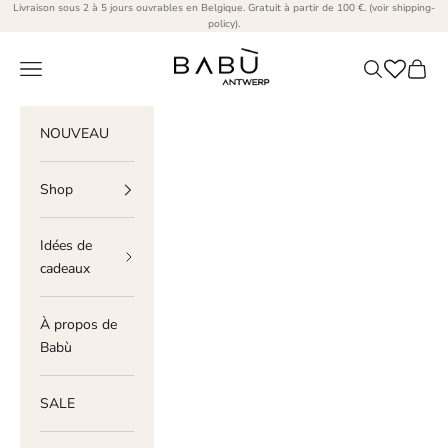
Passer au contenu
Livraison sous 2 à 5 jours ouvrables en Belgique. Gratuit à partir de 100 €. (voir shipping-
policy).
Babù Antwerp
Menu
Recherche
Panier
NOUVEAU
Shop
Idées de
cadeaux
À propos de
Babù
SALE