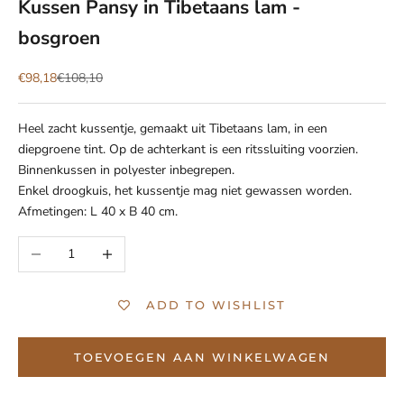
Kussen Pansy in Tibetaans lam -
bosgroen
Aanbiedingsprijs
Normale prijs
€98,18
€108,10
Heel zacht kussentje, gemaakt uit Tibetaans lam, in een
diepgroene tint. Op de achterkant is een ritssluiting voorzien.
Binnenkussen in polyester inbegrepen.
Enkel droogkuis, het kussentje mag niet gewassen worden.
Afmetingen: L 40 x B 40 cm.
Aantal verlagen
Aantal verhogen
ADD TO WISHLIST
TOEVOEGEN AAN WINKELWAGEN