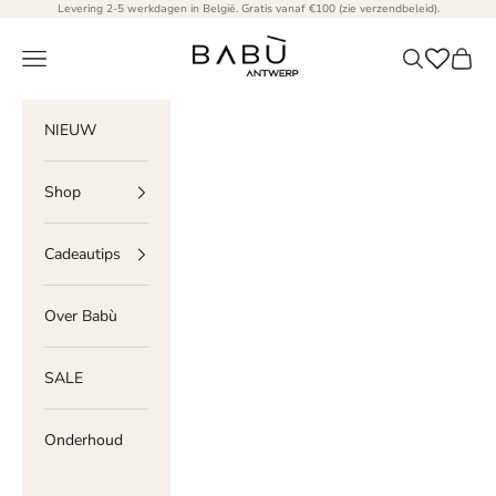
Naar inhoud
Levering 2-5 werkdagen in België. Gratis vanaf €100 (
zie verzendbeleid
).
Babù Antwerp
Menu
Zoeken
Winke
NIEUW
Shop
Cadeautips
Over Babù
SALE
Onderhoud